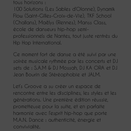
tous horizons :
100 Solutions (Les Sables d’Olonne), Dynamik
Flow (Saint-Gilles-Croix-de-Vie), TKF School
(Challans), Maëlys (Rennes), Manss Class,
école de danseurs hip-hop semi-
professionnels de Nantes, tout juste rentrés du
Hip Hop International.
Ce moment fort de danse a été suivi par une
soirée musicale rythmée par les concerts et DJ
sets de : S.A.M & DJ Mossah, DJ KA ORA et DJ
Jean Bourin de Stéréophobie et JALM.
Let’s Groove a su créer un espace de
rencontre entre les disciplines, les styles et les
générations. Une première édition réussie,
prometteuse pour la suite, et en parfaite
harmonie avec l’esprit hip-hop que porte
M.A.N. Dance : authenticité, énergie et
convivialité.